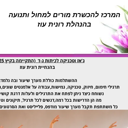
המרכז להכשרת מורים למחול ותנועה
בהנהלת רונית עוז
ג'אז וטכניקה לכיתות ג-ד (התקיימה בקיץ 2025)
בהנחיית רונית עוז
ההשתלמות כוללת מערך שיעור ובה נלמד:
תרגילי חימום, חיזוק, טכניקה, גמישות,עבודה על אלמנטים שונים,תר
נשוחח כיצד ניתן לפתח את התרגילים ולעלות דרגת קושי
מה הן הדרישות בכל רמה,דגשים לכל תרגיל, תיקונים וטע
כל משתתפת תקבל מערך שיעור מודפס, פלייליסט ואת הסרטונים